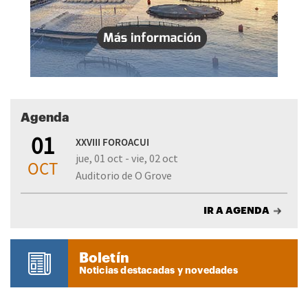
Agenda
01
XXVIII FOROACUI
jue, 01 oct - vie, 02 oct
OCT
Auditorio de O Grove
IR A AGENDA
Boletín
Noticias destacadas y novedades