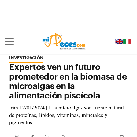
Ir al contenido principal de la página (alt + s)
Ir a la cabecera de la página (alt + c)
Ir al pie de la página (alt + p)
Ir al menú principal (alt + u)
Mostrar/ocultar navegación principal
INVESTIGACIÓN
Expertos ven un futuro
prometedor en la biomasa de
microalgas en la
alimentación piscícola
Irán 12/01/2024 | Las microalgas son fuente natural
de proteínas, lípidos, vitaminas, minerales y
pigmentos