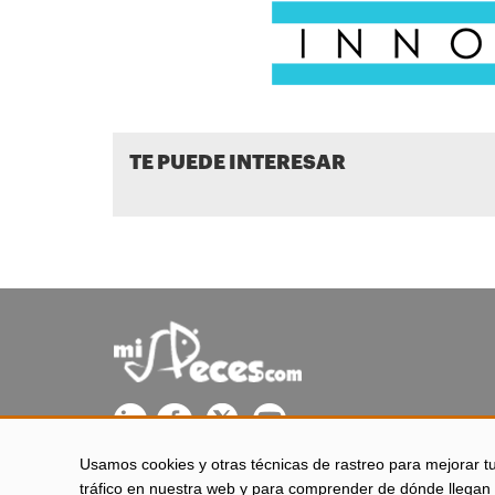
TE PUEDE INTERESAR
Usamos cookies y otras técnicas de rastreo para mejorar t
misPeces se edita desde El Puerto de Santa María (Cádiz - 
tráfico en nuestra web y para comprender de dónde llegan 