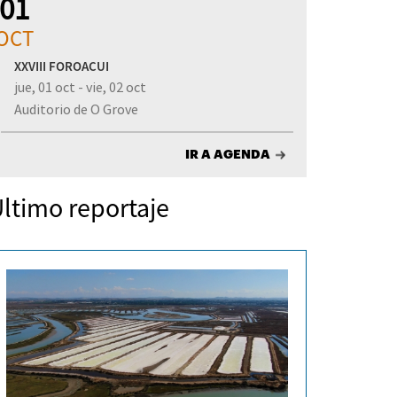
01
OCT
XXVIII FOROACUI
jue, 01 oct - vie, 02 oct
Auditorio de O Grove
IR A AGENDA
ltimo reportaje