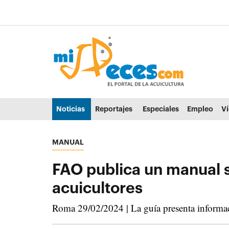
Ir al contenido principal de la página (alt + s)
Ir a la cabecera de la página (alt + c)
Ir al pie de la página (alt + p)
Ir al menú principal (alt + u)
Noticias
Reportajes
Especiales
Empleo
V
MANUAL
FAO publica un manual so
acuicultores
Roma 29/02/2024 | La guía presenta información