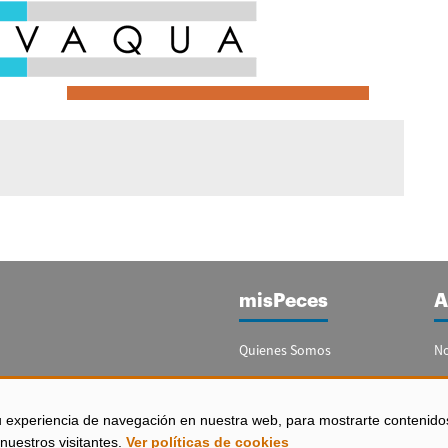
misPeces
A
Quienes Somos
No
Publicidad
Re
Contacto
Bo
u experiencia de navegación en nuestra web, para mostrarte contenido
España)
nuestros visitantes.
Ver políticas de cookies
Configurar Cookies