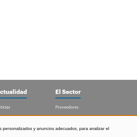
ctualidad
El Sector
ticias
Proveedores
portajes
Guía del Sector
letín Acuicultura
Legislación
s personalizados y anuncios adecuados, para analizar el
Empleo