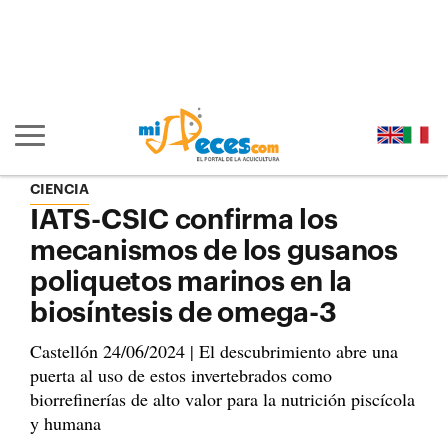
Ir al contenido principal de la página (alt + s)
Ir a la cabecera de la página (alt + c)
Ir al pie de la página (alt + p)
Ir al menú principal (alt + u)
Mostrar/ocultar navegación principal
CIENCIA
IATS-CSIC confirma los
mecanismos de los gusanos
poliquetos marinos en la
biosíntesis de omega-3
Castellón 24/06/2024 | El descubrimiento abre una
puerta al uso de estos invertebrados como
biorrefinerías de alto valor para la nutrición piscícola
y humana