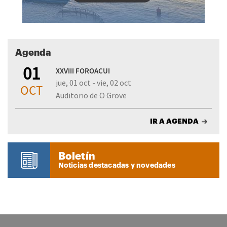
Agenda
01
XXVIII FOROACUI
jue, 01 oct - vie, 02 oct
OCT
Auditorio de O Grove
IR A AGENDA
Boletín
Noticias destacadas y novedades