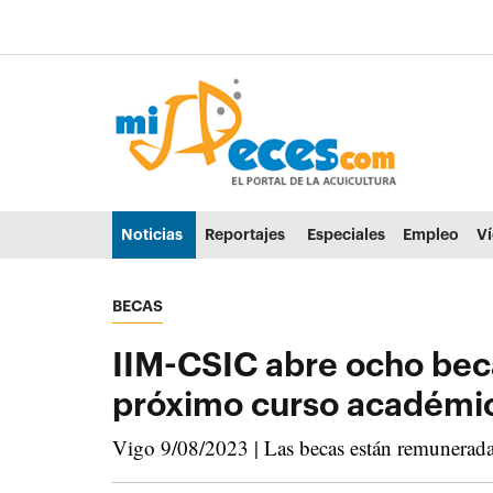
Ir al contenido principal de la página (alt + s)
Ir a la cabecera de la página (alt + c)
Ir al pie de la página (alt + p)
Ir al menú principal (alt + u)
Noticias
Reportajes
Especiales
Empleo
V
BECAS
IIM-CSIC abre ocho becas
próximo curso académi
Vigo 9/08/2023 | Las becas están remuneradas