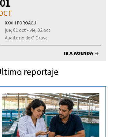
01
OCT
XXVIII FOROACUI
jue, 01 oct - vie, 02 oct
Auditorio de O Grove
IR A AGENDA
ltimo reportaje