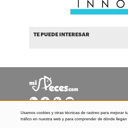
TE PUEDE INTERESAR
Usamos cookies y otras técnicas de rastreo para mejorar t
misPeces se edita desde El Puerto de Santa María (Cádiz - 
tráfico en nuestra web y para comprender de dónde llegan 