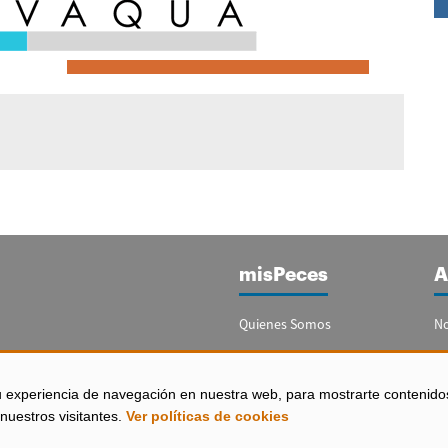
misPeces
A
Quienes Somos
No
Publicidad
Re
Contacto
Bo
u experiencia de navegación en nuestra web, para mostrarte contenido
España)
nuestros visitantes.
Ver políticas de cookies
Configurar Cookies