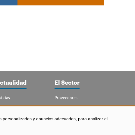
ctualidad
El Sector
ticias
Proveedores
portajes
Guía del Sector
letín Acuicultura
Legislación
s personalizados y anuncios adecuados, para analizar el
Empleo