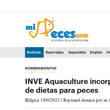
Ir al contenido principal de la página (alt + s)
Ir a la cabecera de la página (alt + c)
Ir al pie de la página (alt + p)
Ir al menú principal (alt + u)
Noticias
Reportajes
Especiales
Empleo
V
NOMBRAMIENTOS
INVE Aquaculture incor
de dietas para peces
Bélgica 1/09/2023 | Raynaud destaca por su v