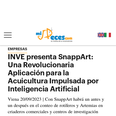
Ir al contenido principal de la página (alt + s)
Ir a la cabecera de la página (alt + c)
Ir al pie de la página (alt + p)
Ir al menú principal (alt + u)
Mostrar/ocultar navegación principal
EMPRESAS
INVE presenta SnappArt:
Una Revolucionaria
Aplicación para la
Acuicultura Impulsada por
Inteligencia Artificial
Viena 20/09/2023 | Con SnappArt habrá un antes y
un después en el conteo de rotíferos y Artemias en
criaderos comerciales y centros de investigación