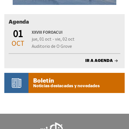
Agenda
01
XXVIII FOROACUI
jue, 01 oct - vie, 02 oct
OCT
Auditorio de O Grove
IR A AGENDA
Boletín
Noticias destacadas y novedades