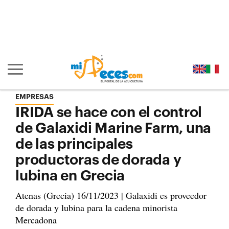
Ir al contenido principal de la página (alt + s)
Ir a la cabecera de la página (alt + c)
Ir al pie de la página (alt + p)
Ir al menú principal (alt + u)
Mostrar/ocultar navegación principal
EMPRESAS
IRIDA se hace con el control
de Galaxidi Marine Farm, una
de las principales
productoras de dorada y
lubina en Grecia
Atenas (Grecia) 16/11/2023 | Galaxidi es proveedor
de dorada y lubina para la cadena minorista
Mercadona