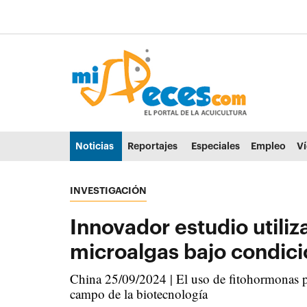
Ir al contenido principal de la página (alt + s)
Ir a la cabecera de la página (alt + c)
Ir al pie de la página (alt + p)
Ir al menú principal (alt + u)
Noticias
Reportajes
Especiales
Empleo
V
INVESTIGACIÓN
Innovador estudio utili
microalgas bajo condici
China 25/09/2024 | El uso de fitohormonas p
campo de la biotecnología