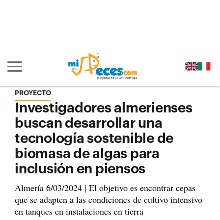
Ir al contenido principal de la página (alt + s)
Ir a la cabecera de la página (alt + c)
Ir al pie de la página (alt + p)
Ir al menú principal (alt + u)
Mostrar/ocultar navegación principal
PROYECTO
Investigadores almerienses
buscan desarrollar una
tecnología sostenible de
biomasa de algas para
inclusión en piensos
Almería 6/03/2024 | El objetivo es encontrar cepas
que se adapten a las condiciones de cultivo intensivo
en tanques en instalaciones en tierra