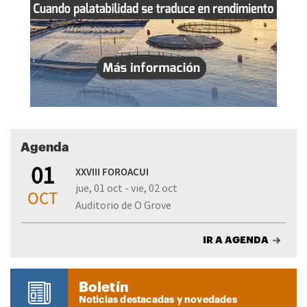
Agenda
01
XXVIII FOROACUI
jue, 01 oct - vie, 02 oct
OCT
Auditorio de O Grove
IR A AGENDA
Boletín
Noticias destacadas y novedades