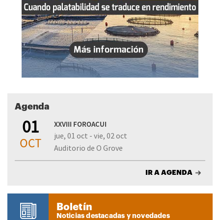
Agenda
01
XXVIII FOROACUI
jue, 01 oct - vie, 02 oct
OCT
Auditorio de O Grove
IR A AGENDA
Boletín
Noticias destacadas y novedades