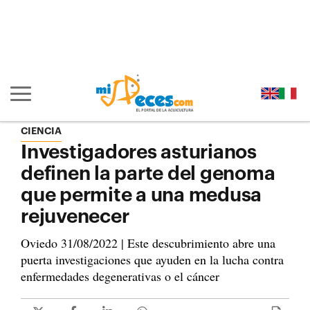
Ir al contenido principal de la página (alt + s)
Ir a la cabecera de la página (alt + c)
Ir al pie de la página (alt + p)
Ir al menú principal (alt + u)
Mostrar/ocultar navegación principal
CIENCIA
Investigadores asturianos
definen la parte del genoma
que permite a una medusa
rejuvenecer
Oviedo 31/08/2022 | Este descubrimiento abre una
puerta investigaciones que ayuden en la lucha contra
enfermedades degenerativas o el cáncer