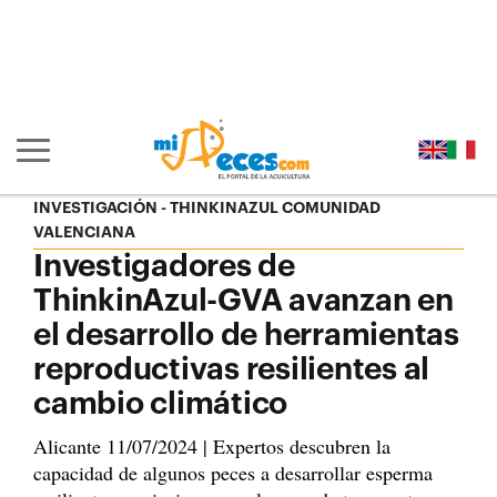
Ir al contenido principal de la página (alt + s)
Ir a la cabecera de la página (alt + c)
Ir al pie de la página (alt + p)
Ir al menú principal (alt + u)
Mostrar/ocultar navegación principal
INVESTIGACIÓN
THINKINAZUL COMUNIDAD
VALENCIANA
Investigadores de
ThinkinAzul-GVA avanzan en
el desarrollo de herramientas
reproductivas resilientes al
cambio climático
Alicante 11/07/2024 | Expertos descubren la
capacidad de algunos peces a desarrollar esperma