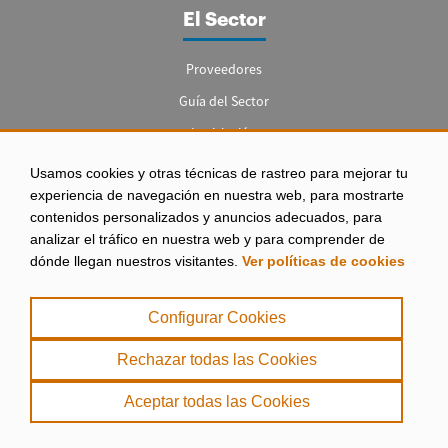
El Sector
Proveedores
Guía del Sector
Legislación
Empleo
Usamos cookies y otras técnicas de rastreo para mejorar tu
experiencia de navegación en nuestra web, para mostrarte
contenidos personalizados y anuncios adecuados, para
analizar el tráfico en nuestra web y para comprender de
dónde llegan nuestros visitantes.
Ver políticas de cookies
Aviso legal
|
Configurar Cookies
Política de Privacidad
|
Rechazar todas las Cookies
Política de Cookies
Aceptar todas las Cookies
. misPeces Copyright 2000 - 2026. Todos los derechos reservados