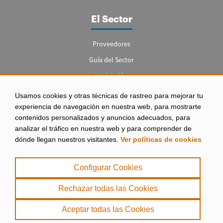
El Sector
Proveedores
Guía del Sector
Legislación
Empleo
Usamos cookies y otras técnicas de rastreo para mejorar tu
experiencia de navegación en nuestra web, para mostrarte
contenidos personalizados y anuncios adecuados, para
analizar el tráfico en nuestra web y para comprender de
dónde llegan nuestros visitantes.
Ver políticas de cookies
Aviso legal
|
Configurar Cookies
Política de Privacidad
|
Rechazar todas las Cookies
Política de Cookies
Aceptar todas las Cookies
. misPeces Copyright 2000 - 2026. Todos los derechos reservados