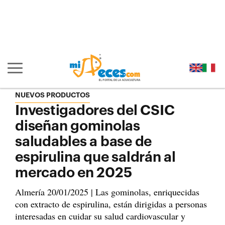
Ir al contenido principal de la página (alt + s)
Ir a la cabecera de la página (alt + c)
Ir al pie de la página (alt + p)
Ir al menú principal (alt + u)
Mostrar/ocultar navegación principal
NUEVOS PRODUCTOS
Investigadores del CSIC
diseñan gominolas
saludables a base de
espirulina que saldrán al
mercado en 2025
Almería 20/01/2025 | Las gominolas, enriquecidas
con extracto de espirulina, están dirigidas a personas
interesadas en cuidar su salud cardiovascular y