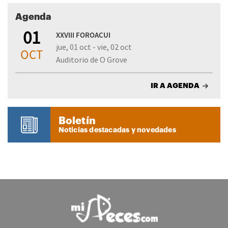
Agenda
01
XXVIII FOROACUI
jue, 01 oct - vie, 02 oct
OCT
Auditorio de O Grove
IR A AGENDA
Boletín
Noticias destacadas y novedades