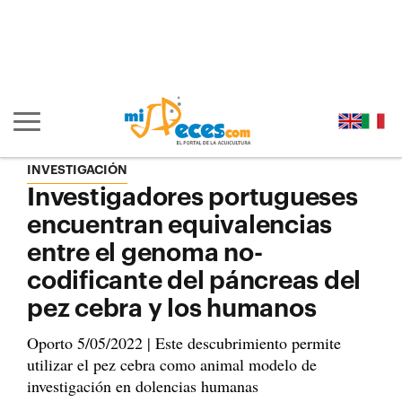
Ir al contenido principal de la página (alt + s)
Ir a la cabecera de la página (alt + c)
Ir al pie de la página (alt + p)
Ir al menú principal (alt + u)
Mostrar/ocultar navegación principal
INVESTIGACIÓN
Investigadores portugueses
encuentran equivalencias
entre el genoma no-
codificante del páncreas del
pez cebra y los humanos
Oporto 5/05/2022 | Este descubrimiento permite
utilizar el pez cebra como animal modelo de
investigación en dolencias humanas