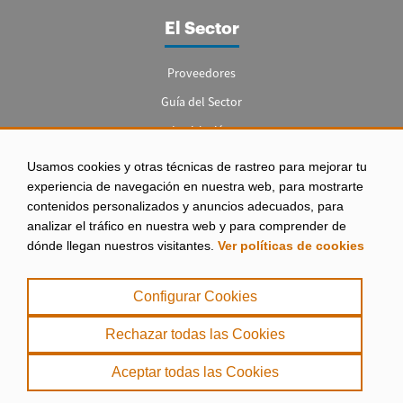
El Sector
Proveedores
Guía del Sector
Legislación
Empleo
Usamos cookies y otras técnicas de rastreo para mejorar tu
experiencia de navegación en nuestra web, para mostrarte
contenidos personalizados y anuncios adecuados, para
analizar el tráfico en nuestra web y para comprender de
dónde llegan nuestros visitantes.
Ver políticas de cookies
Aviso legal
|
Configurar Cookies
Política de Privacidad
|
Rechazar todas las Cookies
Política de Cookies
Aceptar todas las Cookies
. misPeces Copyright 2000 - 2026. Todos los derechos reservados