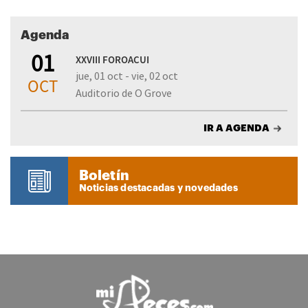
Agenda
01
XXVIII FOROACUI
jue, 01 oct - vie, 02 oct
OCT
Auditorio de O Grove
IR A AGENDA
Boletín
Noticias destacadas y novedades