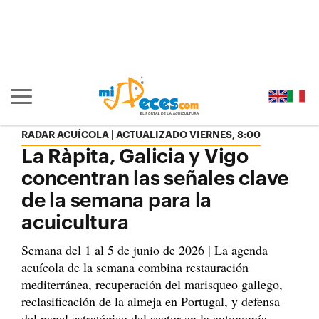
Ir al contenido principal de la página (alt + s)
Ir a la cabecera de la página (alt + c)
Ir al pie de la página (alt + p)
Ir al menú principal (alt + u)
Mostrar/ocultar navegación principal
RADAR ACUÍCOLA | ACTUALIZADO VIERNES, 8:00
La Ràpita, Galicia y Vigo
concentran las señales clave
de la semana para la
acuicultura
Semana del 1 al 5 de junio de 2026 | La agenda
acuícola de la semana combina restauración
mediterránea, recuperación del marisqueo gallego,
reclasificación de la almeja en Portugal, y defensa
del papel estratégico del sector en la autonomía