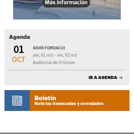
Agenda
01
XXVIII FOROACUI
jue, 01 oct - vie, 02 oct
OCT
Auditorio de O Grove
IR A AGENDA
Boletín
Noticias destacadas y novedades