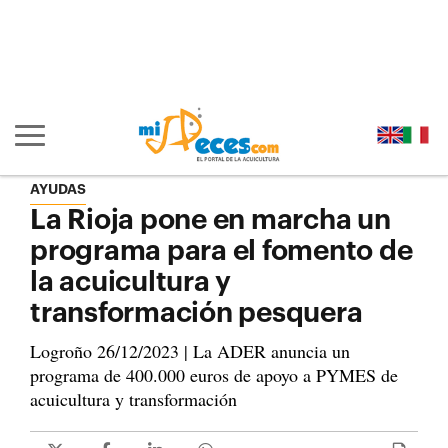
Ir al contenido principal de la página (alt + s)
Ir a la cabecera de la página (alt + c)
Ir al pie de la página (alt + p)
Ir al menú principal (alt + u)
Mostrar/ocultar navegación principal
AYUDAS
La Rioja pone en marcha un
programa para el fomento de
la acuicultura y
transformación pesquera
Logroño 26/12/2023 | La ADER anuncia un
programa de 400.000 euros de apoyo a PYMES de
acuicultura y transformación