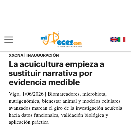
Ir al contenido principal de la página (alt + s)
Ir a la cabecera de la página (alt + c)
Ir al pie de la página (alt + p)
Ir al menú principal (alt + u)
Mostrar/ocultar navegación principal
XXCNA | INAUGURACIÓN
La acuicultura empieza a
sustituir narrativa por
evidencia medible
Vigo, 1/06/2026 | Biomarcadores, microbiota,
nutrigenómica, bienestar animal y modelos celulares
avanzados marcan el giro de la investigación acuícola
hacia datos funcionales, validación biológica y
aplicación práctica