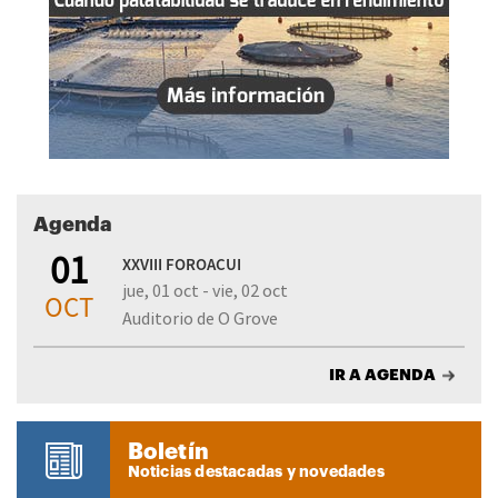
Agenda
01
XXVIII FOROACUI
jue, 01 oct - vie, 02 oct
OCT
Auditorio de O Grove
IR A AGENDA
Boletín
Noticias destacadas y novedades