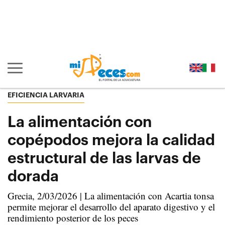
Ir al contenido principal de la página (alt + s)
Ir a la cabecera de la página (alt + c)
Ir al pie de la página (alt + p)
Ir al menú principal (alt + u)
Mostrar/ocultar navegación principal
EFICIENCIA LARVARIA
La alimentación con
copépodos mejora la calidad
estructural de las larvas de
dorada
Grecia, 2/03/2026 | La alimentación con Acartia tonsa
permite mejorar el desarrollo del aparato digestivo y el
rendimiento posterior de los peces