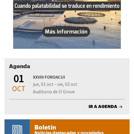
Agenda
01
XXVIII FOROACUI
jue, 01 oct - vie, 02 oct
OCT
Auditorio de O Grove
IR A AGENDA
Boletín
Noticias destacadas y novedades