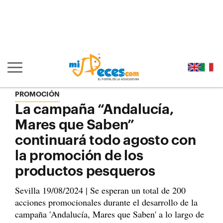
Ir al contenido principal de la página (alt + s)
Ir a la cabecera de la página (alt + c)
Ir al pie de la página (alt + p)
Ir al menú principal (alt + u)
Mostrar/ocultar navegación principal
PROMOCIÓN
La campaña “Andalucía,
Mares que Saben”
continuará todo agosto con
la promoción de los
productos pesqueros
Sevilla 19/08/2024 | Se esperan un total de 200
acciones promocionales durante el desarrollo de la
campaña 'Andalucía, Mares que Saben' a lo largo de