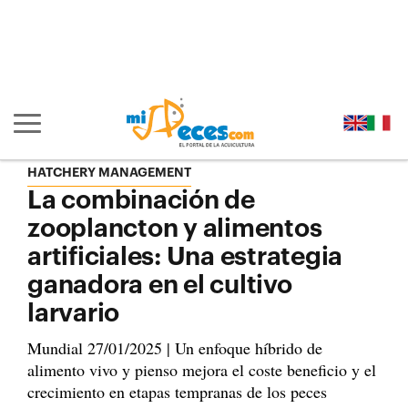
Ir al contenido principal de la página (alt + s)
Ir a la cabecera de la página (alt + c)
Ir al pie de la página (alt + p)
Ir al menú principal (alt + u)
Mostrar/ocultar navegación principal
HATCHERY MANAGEMENT
La combinación de
zooplancton y alimentos
artificiales: Una estrategia
ganadora en el cultivo
larvario
Mundial 27/01/2025 | Un enfoque híbrido de
alimento vivo y pienso mejora el coste beneficio y el
crecimiento en etapas tempranas de los peces