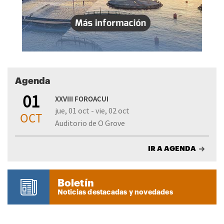
Agenda
01
XXVIII FOROACUI
jue, 01 oct - vie, 02 oct
OCT
Auditorio de O Grove
IR A AGENDA
Boletín
Noticias destacadas y novedades