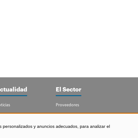
ctualidad
El Sector
ticias
Proveedores
portajes
Guía del Sector
letín Acuicultura
Legislación
s personalizados y anuncios adecuados, para analizar el
Empleo