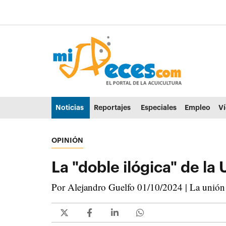
Ir al contenido principal de la página (alt + s)
Ir a la cabecera de la página (alt + c)
Ir al pie de la página (alt + p)
Ir al menú principal (alt + u)
Noticias
Reportajes
Especiales
Empleo
V
OPINIÓN
La "doble ilógica" de la
Por Alejandro Guelfo 01/10/2024 | La unión e