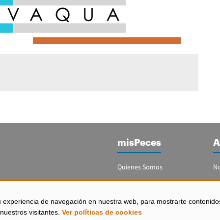
misPeces
A
Quienes Somos
No
Publicidad
Re
Contacto
Bo
u experiencia de navegación en nuestra web, para mostrarte contenido
España)
nuestros visitantes.
Ver políticas de cookies
Configurar Cookies