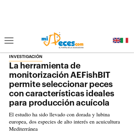
Ir al contenido principal de la página (alt + s)
Ir a la cabecera de la página (alt + c)
Ir al pie de la página (alt + p)
Ir al menú principal (alt + u)
Mostrar/ocultar navegación principal
INVESTIGACIÓN
La herramienta de
monitorización AEFishBIT
permite seleccionar peces
con características ideales
para producción acuícola
El estudio ha sido llevado con dorada y lubina
europea, dos especies de alto interés en acuicultura
Mediterránea