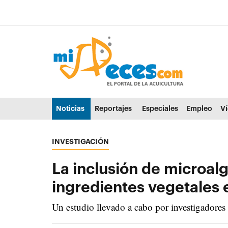
Ir al contenido principal de la página (alt + s)
Ir a la cabecera de la página (alt + c)
Ir al pie de la página (alt + p)
Ir al menú principal (alt + u)
Noticias
Reportajes
Especiales
Empleo
V
INVESTIGACIÓN
La inclusión de microal
ingredientes vegetales 
Un estudio llevado a cabo por investigadore