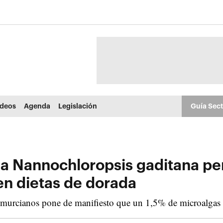
ídeos
Agenda
Legislación
Guía Sec
ga Nannochloropsis gaditana per
en dietas de dorada
s murcianos pone de manifiesto que un 1,5% de microalgas 