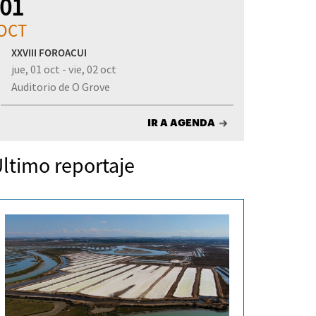
01
OCT
XXVIII FOROACUI
jue, 01 oct - vie, 02 oct
Auditorio de O Grove
IR A AGENDA
ltimo reportaje