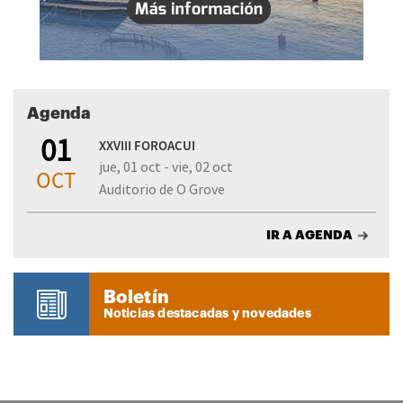
Agenda
01
XXVIII FOROACUI
jue, 01 oct - vie, 02 oct
OCT
Auditorio de O Grove
IR A AGENDA
Boletín
Noticias destacadas y novedades