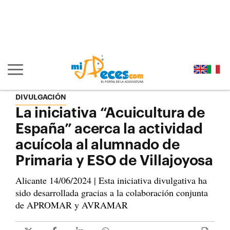
Ir al contenido principal de la página (alt + s)
Ir a la cabecera de la página (alt + c)
Ir al pie de la página (alt + p)
Ir al menú principal (alt + u)
Mostrar/ocultar navegación principal
DIVULGACIÓN
La iniciativa “Acuicultura de
España” acerca la actividad
acuícola al alumnado de
Primaria y ESO de Villajoyosa
Alicante 14/06/2024 | Esta iniciativa divulgativa ha
sido desarrollada gracias a la colaboración conjunta
de APROMAR y AVRAMAR