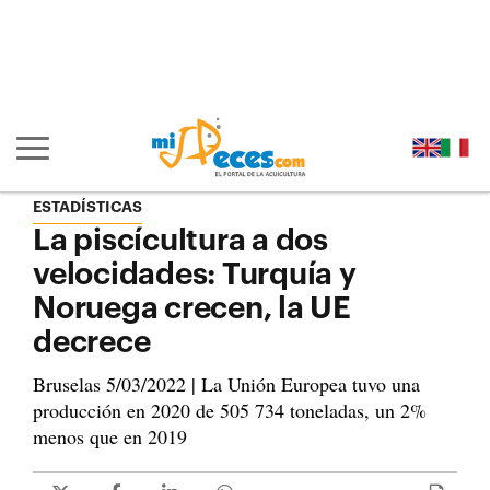
Ir al contenido principal de la página (alt + s)
Ir a la cabecera de la página (alt + c)
Ir al pie de la página (alt + p)
Ir al menú principal (alt + u)
Mostrar/ocultar navegación principal
ESTADÍSTICAS
La piscícultura a dos
velocidades: Turquía y
Noruega crecen, la UE
decrece
Bruselas 5/03/2022 | La Unión Europea tuvo una
producción en 2020 de 505 734 toneladas, un 2%
menos que en 2019