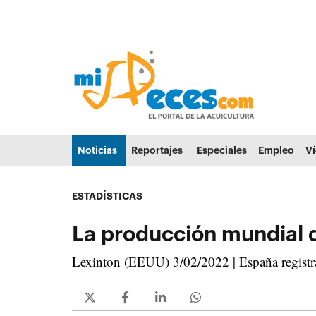
Ir al contenido principal de la página (alt + s)
Ir a la cabecera de la página (alt + c)
Ir al pie de la página (alt + p)
Ir al menú principal (alt + u)
Noticias
Reportajes
Especiales
Empleo
V
ESTADÍSTICAS
La producción mundial d
Lexinton (EEUU) 3/02/2022 | España registr