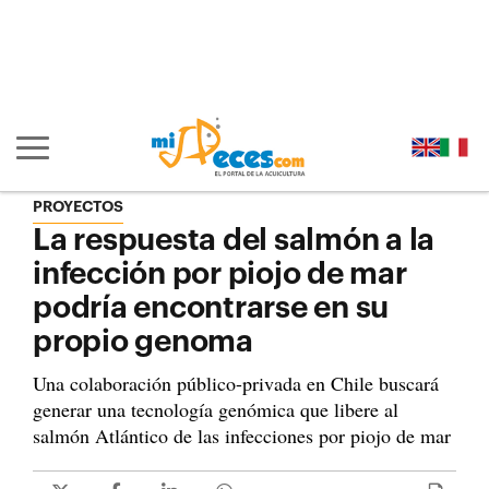
Ir al contenido principal de la página (alt + s)
Ir a la cabecera de la página (alt + c)
Ir al pie de la página (alt + p)
Ir al menú principal (alt + u)
Mostrar/ocultar navegación principal
PROYECTOS
La respuesta del salmón a la
infección por piojo de mar
podría encontrarse en su
propio genoma
Una colaboración público-privada en Chile buscará
generar una tecnología genómica que libere al
salmón Atlántico de las infecciones por piojo de mar