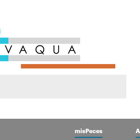
misPeces
A