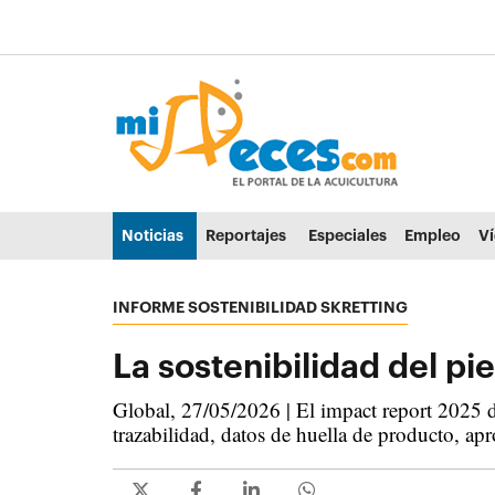
Ir al contenido principal de la página (alt + s)
Ir a la cabecera de la página (alt + c)
Ir al pie de la página (alt + p)
Ir al menú principal (alt + u)
Noticias
Reportajes
Especiales
Empleo
V
INFORME SOSTENIBILIDAD SKRETTING
La sostenibilidad del pie
Global, 27/05/2026 | El impact report 2025 de
trazabilidad, datos de huella de producto, ap