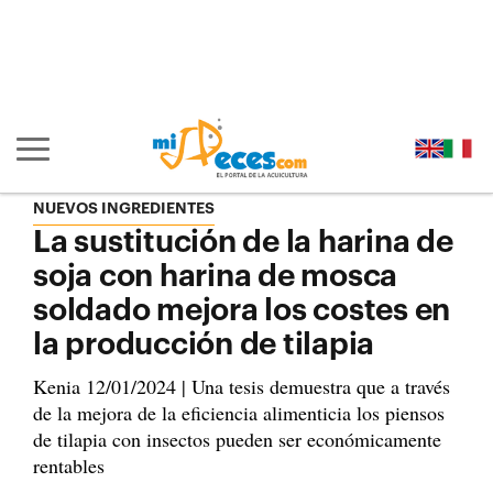
Ir al contenido principal de la página (alt + s)
Ir a la cabecera de la página (alt + c)
Ir al pie de la página (alt + p)
Ir al menú principal (alt + u)
Mostrar/ocultar navegación principal
NUEVOS INGREDIENTES
La sustitución de la harina de
soja con harina de mosca
soldado mejora los costes en
la producción de tilapia
Kenia 12/01/2024 | Una tesis demuestra que a través
de la mejora de la eficiencia alimenticia los piensos
de tilapia con insectos pueden ser económicamente
rentables