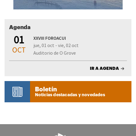
Agenda
01
XXVIII FOROACUI
jue, 01 oct - vie, 02 oct
OCT
Auditorio de O Grove
IR A AGENDA
Boletín
Noticias destacadas y novedades