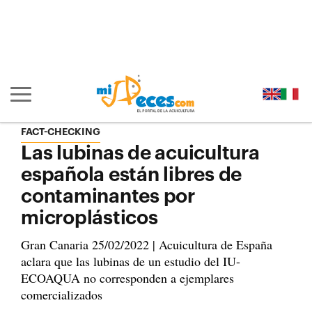
Ir al contenido principal de la página (alt + s)
Ir a la cabecera de la página (alt + c)
Ir al pie de la página (alt + p)
Ir al menú principal (alt + u)
Mostrar/ocultar navegación principal
FACT-CHECKING
Las lubinas de acuicultura
española están libres de
contaminantes por
microplásticos
Gran Canaria 25/02/2022 | Acuicultura de España
aclara que las lubinas de un estudio del IU-
ECOAQUA no corresponden a ejemplares
comercializados