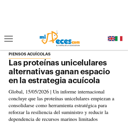
Ir al contenido principal de la página (alt + s)
Ir a la cabecera de la página (alt + c)
Ir al pie de la página (alt + p)
Ir al menú principal (alt + u)
Mostrar/ocultar navegación principal
PIENSOS ACUÍCOLAS
Las proteínas unicelulares
alternativas ganan espacio
en la estrategia acuícola
Global, 15/05/2026 | Un informe internacional
concluye que las proteínas unicelulares empiezan a
consolidarse como herramienta estratégica para
reforzar la resiliencia del suministro y reducir la
dependencia de recursos marinos limitados