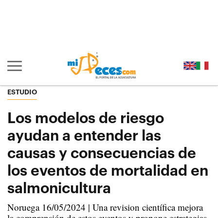
Ir al contenido principal de la página (alt + s)
Ir a la cabecera de la página (alt + c)
Ir al pie de la página (alt + p)
Ir al menú principal (alt + u)
Mostrar/ocultar navegación principal
ESTUDIO
Los modelos de riesgo
ayudan a entender las
causas y consecuencias de
los eventos de mortalidad en
salmonicultura
Noruega 16/05/2024 | Una revision científica mejora
la comprensión de estos eventos y propone estrategias