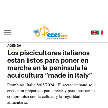
Ir al contenido principal de la página (alt + s)
Ir a la cabecera de la página (alt + c)
Ir al pie de la página (alt + p)
Ir al menú principal (alt + u)
Mostrar/ocultar navegación principal
AGENDA
Los piscicultores italianos
están listos para poner en
marcha en la península la
acuicultura “made in Italy”
Piombino, Italia 8/03/2024 | El sector italiano se
encuentra preparado para crecer y para mostrar su
compromiso con la calidad y la seguridad
alimentaria.