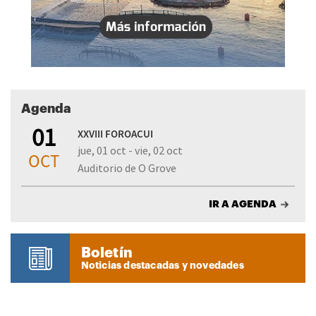
Agenda
01
XXVIII FOROACUI
jue, 01 oct - vie, 02 oct
OCT
Auditorio de O Grove
IR A AGENDA
Boletín
Noticias destacadas y novedades