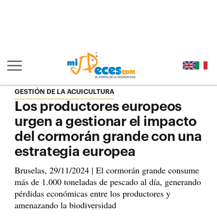
Ir al contenido principal de la página (alt + s)
Ir a la cabecera de la página (alt + c)
Ir al pie de la página (alt + p)
Ir al menú principal (alt + u)
Mostrar/ocultar navegación principal
GESTIÓN DE LA ACUICULTURA
Los productores europeos
urgen a gestionar el impacto
del cormorán grande con una
estrategia europea
Bruselas, 29/11/2024 | El cormorán grande consume
más de 1.000 toneladas de pescado al día, generando
pérdidas económicas entre los productores y
amenazando la biodiversidad