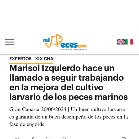
Ir al contenido principal de la página (alt + s)
Ir a la cabecera de la página (alt + c)
Ir al pie de la página (alt + p)
Ir al menú principal (alt + u)
Mostrar/ocultar navegación principal
EXPERTOS
XIX CNA
Marisol Izquierdo hace un
llamado a seguir trabajando
en la mejora del cultivo
larvario de los peces marinos
Gran Canaria 20/06/2024 | Un buen cultivo larvario
es garantía de un buen desempeño de los peces en la
fase de engorde