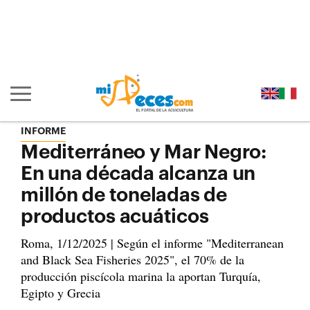
Ir al contenido principal de la página (alt + s)
Ir a la cabecera de la página (alt + c)
Ir al pie de la página (alt + p)
Ir al menú principal (alt + u)
Mostrar/ocultar navegación principal
INFORME
Mediterráneo y Mar Negro:
En una década alcanza un
millón de toneladas de
productos acuáticos
Roma, 1/12/2025 | Según el informe "Mediterranean
and Black Sea Fisheries 2025", el 70% de la
producción piscícola marina la aportan Turquía,
Egipto y Grecia