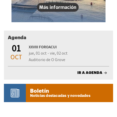
Agenda
01
XXVIII FOROACUI
jue, 01 oct - vie, 02 oct
OCT
Auditorio de O Grove
IR A AGENDA
Boletín
Noticias destacadas y novedades