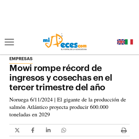
Ir al contenido principal de la página (alt + s)
Ir a la cabecera de la página (alt + c)
Ir al pie de la página (alt + p)
Ir al menú principal (alt + u)
Mostrar/ocultar navegación principal
EMPRESAS
Mowi rompe récord de
ingresos y cosechas en el
tercer trimestre del año
Noruega 6/11/2024 | El gigante de la producción de
salmón Atlántico proyecta producir 600.000
toneladas en 2029