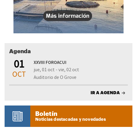
Agenda
01
XXVIII FOROACUI
jue, 01 oct - vie, 02 oct
OCT
Auditorio de O Grove
IR A AGENDA
Boletín
Noticias destacadas y novedades