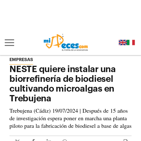
Ir al contenido principal de la página (alt + s)
Ir a la cabecera de la página (alt + c)
Ir al pie de la página (alt + p)
Ir al menú principal (alt + u)
Mostrar/ocultar navegación principal
EMPRESAS
NESTE quiere instalar una
biorrefinería de biodiesel
cultivando microalgas en
Trebujena
Trebujena (Cádiz) 19/07/2024 | Después de 15 años
de investigación espera poner en marcha una planta
piloto para la fabricación de biodiesel a base de algas