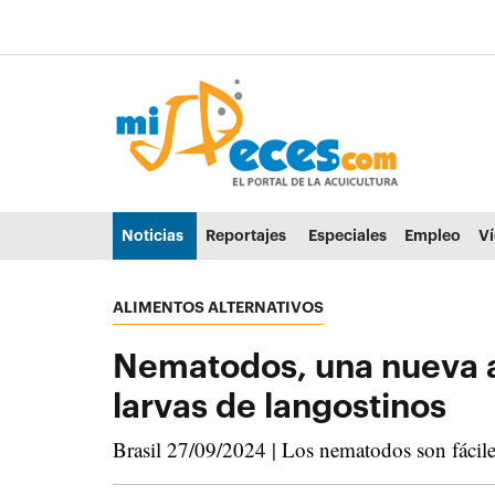
Ir al contenido principal de la página (alt + s)
Ir a la cabecera de la página (alt + c)
Ir al pie de la página (alt + p)
Ir al menú principal (alt + u)
Noticias
Reportajes
Especiales
Empleo
V
ALIMENTOS ALTERNATIVOS
Nematodos, una nueva alt
larvas de langostinos
Brasil 27/09/2024 | Los nematodos son fáciles