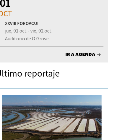
01
OCT
XXVIII FOROACUI
jue, 01 oct - vie, 02 oct
Auditorio de O Grove
IR A AGENDA
ltimo reportaje