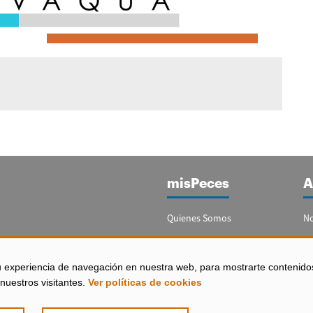
misPeces
A
Quienes Somos
No
Publicidad
Re
Contacto
Bo
u experiencia de navegación en nuestra web, para mostrarte contenido
España)
nuestros visitantes.
Ver políticas de cookies
Configurar Cookies