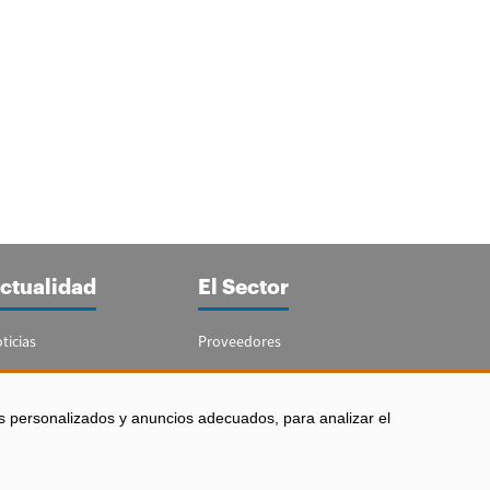
ctualidad
El Sector
ticias
Proveedores
portajes
Guía del Sector
letín Acuicultura
Legislación
s personalizados y anuncios adecuados, para analizar el
Empleo