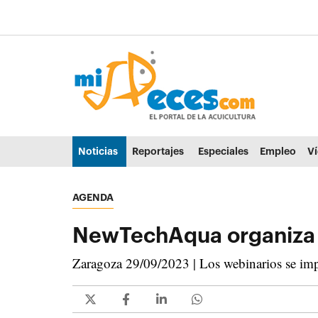
Ir al contenido principal de la página (alt + s)
Ir a la cabecera de la página (alt + c)
Ir al pie de la página (alt + p)
Ir al menú principal (alt + u)
Noticias
Reportajes
Especiales
Empleo
V
AGENDA
NewTechAqua organiza 6
Zaragoza 29/09/2023 | Los webinarios se impa