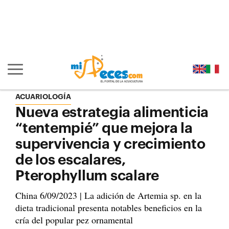
Ir al contenido principal de la página (alt + s)
Ir a la cabecera de la página (alt + c)
Ir al pie de la página (alt + p)
Ir al menú principal (alt + u)
Mostrar/ocultar navegación principal
ACUARIOLOGÍA
Nueva estrategia alimenticia
“tentempié” que mejora la
supervivencia y crecimiento
de los escalares,
Pterophyllum scalare
China 6/09/2023 | La adición de Artemia sp. en la
dieta tradicional presenta notables beneficios en la
cría del popular pez ornamental