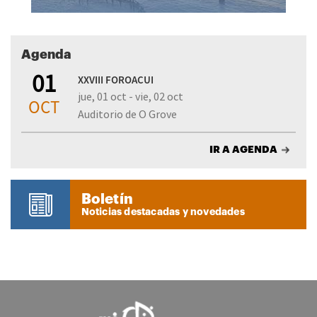
Agenda
01
XXVIII FOROACUI
jue, 01 oct - vie, 02 oct
OCT
Auditorio de O Grove
IR A AGENDA
Boletín
Noticias destacadas y novedades