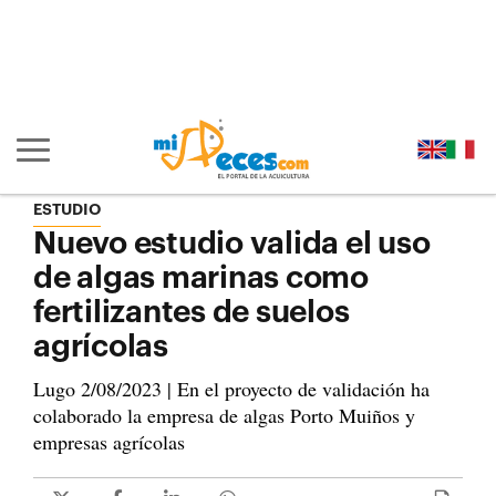
Ir al contenido principal de la página (alt + s)
Ir a la cabecera de la página (alt + c)
Ir al pie de la página (alt + p)
Ir al menú principal (alt + u)
Mostrar/ocultar navegación principal
ESTUDIO
Nuevo estudio valida el uso
de algas marinas como
fertilizantes de suelos
agrícolas
Lugo 2/08/2023 | En el proyecto de validación ha
colaborado la empresa de algas Porto Muiños y
empresas agrícolas