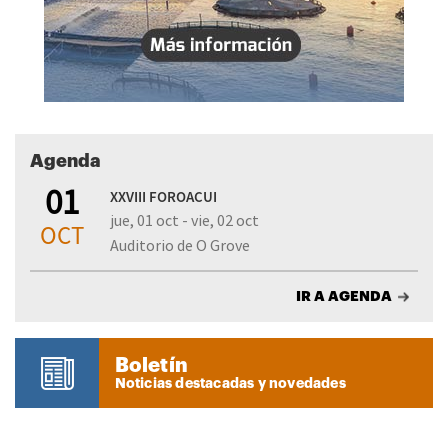
Agenda
01
XXVIII FOROACUI
jue, 01 oct - vie, 02 oct
OCT
Auditorio de O Grove
IR A AGENDA
Boletín
Noticias destacadas y novedades