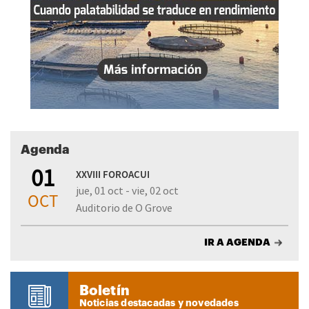
Agenda
01
XXVIII FOROACUI
jue, 01 oct - vie, 02 oct
OCT
Auditorio de O Grove
IR A AGENDA
Boletín
Noticias destacadas y novedades