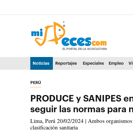
Ir al contenido principal de la página (alt + s)
Ir a la cabecera de la página (alt + c)
Ir al pie de la página (alt + p)
Ir al menú principal (alt + u)
Noticias
Reportajes
Especiales
Empleo
V
PERÚ
PRODUCE y SANIPES en P
seguir las normas para n
Lima, Perú 20/02/2024 | Ambos organismos ad
clasificación sanitaria