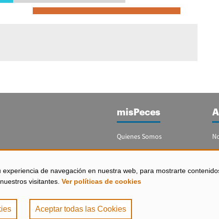
misPeces
A
Quienes Somos
No
Publicidad
Re
Contacto
Bo
u experiencia de navegación en nuestra web, para mostrarte contenido
España)
nuestros visitantes.
Ver políticas de cookies
Configurar Cookies
ies
Aceptar todas las Cookies
de Privacidad
|
Política de Cookies
. misPeces Copyright 2000 - 2026. Todos