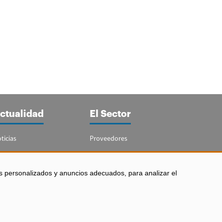
ctualidad
El Sector
ticias
Proveedores
portajes
Guía del Sector
letín Acuicultura
Legislación
s personalizados y anuncios adecuados, para analizar el
Empleo
 los derechos reservados