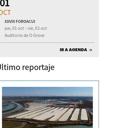
01
OCT
XXVIII FOROACUI
jue, 01 oct - vie, 02 oct
Auditorio de O Grove
IR A AGENDA
ltimo reportaje