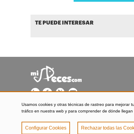
TE PUEDE INTERESAR
Usamos cookies y otras técnicas de rastreo para mejorar t
misPeces se edita desde El Puerto de Santa María (Cádiz - 
tráfico en nuestra web y para comprender de dónde llegan 
Configurar Cookies
Rechazar todas las Cook
Aviso legal
|
Política 