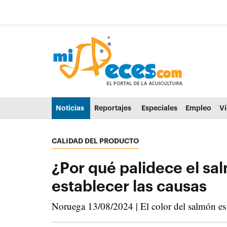
Ir al contenido principal de la página (alt + s)
Ir a la cabecera de la página (alt + c)
Ir al pie de la página (alt + p)
Ir al menú principal (alt + u)
Noticias
Reportajes
Especiales
Empleo
V
CALIDAD DEL PRODUCTO
¿Por qué palidece el s
establecer las causas
Noruega 13/08/2024 | El color del salmón es 