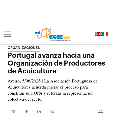
Ir al contenido principal de la página (alt + s)
Ir a la cabecera de la página (alt + c)
Ir al pie de la página (alt + p)
Ir al menú principal (alt + u)
Mostrar/ocultar navegación principal
ORGANIZACIONES
Portugal avanza hacia una
Organización de Productores
de Acuicultura
Aveiro, 5/06/2026 | La Asociación Portuguesa de
Acuicultores acuerda iniciar el proceso para
constituir una OPA y reforzar la representación
colectiva del sector