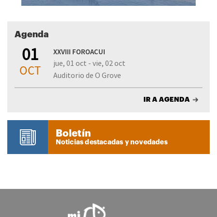
Agenda
01
XXVIII FOROACUI
jue, 01 oct - vie, 02 oct
OCT
Auditorio de O Grove
IR A AGENDA
Boletín
Noticias destacadas y novedades