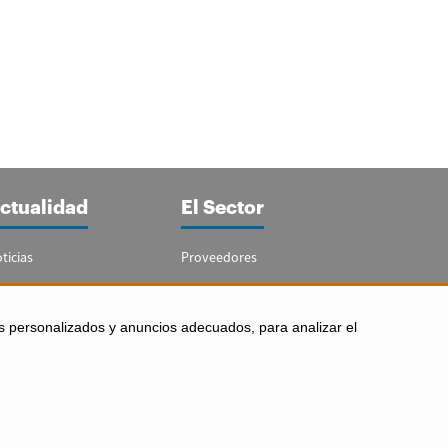
ctualidad
El Sector
ticias
Proveedores
portajes
Guía del Sector
letín Acuicultura
Legislación
s personalizados y anuncios adecuados, para analizar el
Empleo
 los derechos reservados