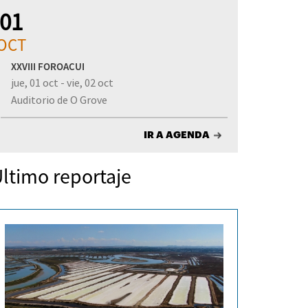
01
OCT
XXVIII FOROACUI
jue, 01 oct - vie, 02 oct
Auditorio de O Grove
IR A AGENDA
ltimo reportaje