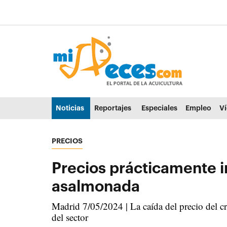
Ir al contenido principal de la página (alt + s)
Ir a la cabecera de la página (alt + c)
Ir al pie de la página (alt + p)
Ir al menú principal (alt + u)
Noticias
Reportajes
Especiales
Empleo
V
PRECIOS
Precios prácticamente in
asalmonada
Madrid 7/05/2024 | La caída del precio del c
del sector