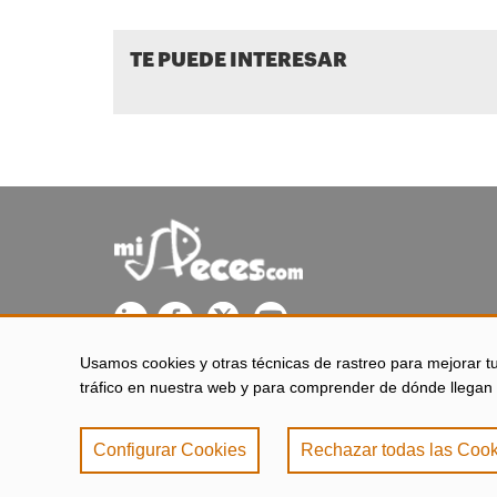
TE PUEDE INTERESAR
Usamos cookies y otras técnicas de rastreo para mejorar t
misPeces se edita desde El Puerto de Santa María (Cádiz - 
tráfico en nuestra web y para comprender de dónde llegan 
Configurar Cookies
Rechazar todas las Cook
Aviso legal
|
Política 