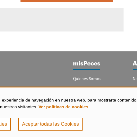
misPeces
A
Quienes Somos
No
Publicidad
Re
Contacto
Bo
u experiencia de navegación en nuestra web, para mostrarte contenido
España)
nuestros visitantes.
Ver políticas de cookies
Configurar Cookies
ies
Aceptar todas las Cookies
de Privacidad
|
Política de Cookies
. misPeces Copyright 2000 - 2026. Todos