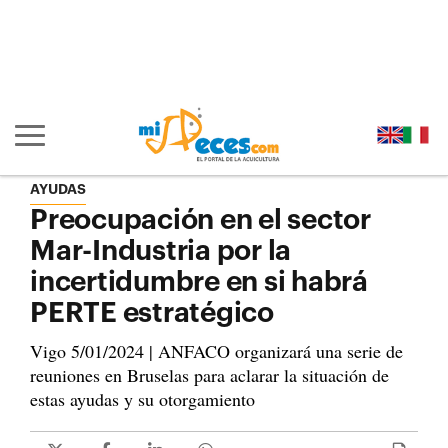
Ir al contenido principal de la página (alt + s)
Ir a la cabecera de la página (alt + c)
Ir al pie de la página (alt + p)
Ir al menú principal (alt + u)
Mostrar/ocultar navegación principal
AYUDAS
Preocupación en el sector
Mar-Industria por la
incertidumbre en si habrá
PERTE estratégico
Vigo 5/01/2024 | ANFACO organizará una serie de
reuniones en Bruselas para aclarar la situación de
estas ayudas y su otorgamiento