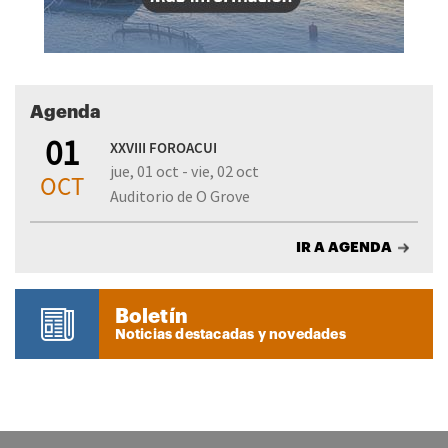
Agenda
01
XXVIII FOROACUI
jue, 01 oct - vie, 02 oct
OCT
Auditorio de O Grove
IR A AGENDA
Boletín
Noticias destacadas y novedades