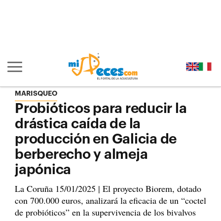
Ir al contenido principal de la página (alt + s)
Ir a la cabecera de la página (alt + c)
Ir al pie de la página (alt + p)
Ir al menú principal (alt + u)
Mostrar/ocultar navegación principal
MARISQUEO
Probióticos para reducir la
drástica caída de la
producción en Galicia de
berberecho y almeja
japónica
La Coruña 15/01/2025 | El proyecto Biorem, dotado
con 700.000 euros, analizará la eficacia de un “coctel
de probióticos” en la supervivencia de los bivalvos