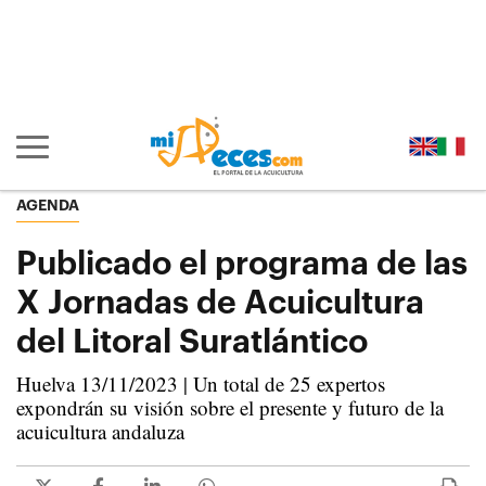
Ir al contenido principal de la página (alt + s)
Ir a la cabecera de la página (alt + c)
Ir al pie de la página (alt + p)
Ir al menú principal (alt + u)
Mostrar/ocultar navegación principal
AGENDA
Publicado el programa de las
X Jornadas de Acuicultura
del Litoral Suratlántico
Huelva 13/11/2023 | Un total de 25 expertos
expondrán su visión sobre el presente y futuro de la
acuicultura andaluza