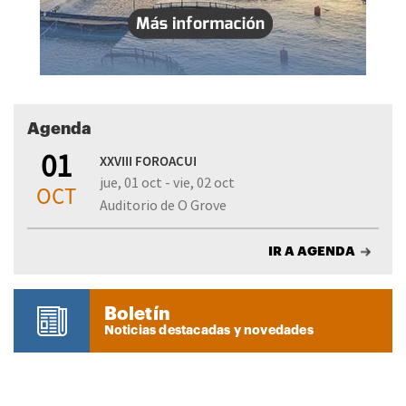
Agenda
01
XXVIII FOROACUI
jue, 01 oct - vie, 02 oct
OCT
Auditorio de O Grove
IR A AGENDA
Boletín
Noticias destacadas y novedades